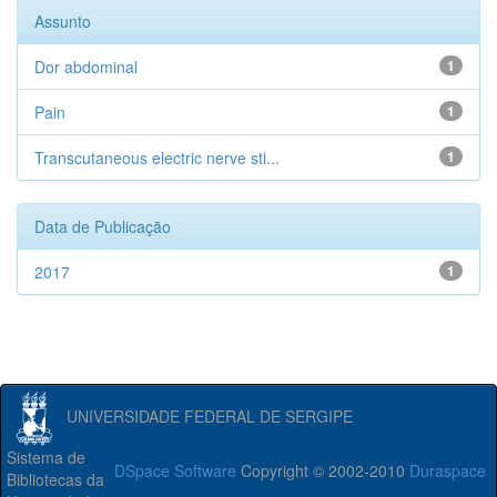
Assunto
Dor abdominal
1
Pain
1
Transcutaneous electric nerve sti...
1
Data de Publicação
2017
1
UNIVERSIDADE FEDERAL DE SERGIPE
Sistema de
DSpace Software
Copyright © 2002-2010
Duraspace
Bibliotecas da