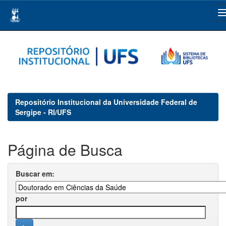
Skip
navigation
Repositório Institucional da Universidade Federal de
Sergipe - RI/UFS
Página de Busca
Buscar em:
por