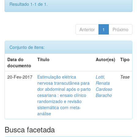
Resultado 1-1 de 1.
Anterior
1
Próximo
Conjunto de itens:
Data do
Título
Autor(es)
Tipo
documento
20-Fev-2017
Estimulação elétrica
Lotti,
Tese
nervosa transcutânea para
Renata
dor abdominal após o parto
Cardoso
cesariana : ensaio clínico
Baracho
randomizado e revisão
sistemática com meta-
análise
Busca facetada