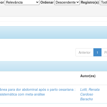
por
Ordenar
Registro(s)
Anterior
1
P
Autor(es)
tânea para dor abdominal após o parto cesariana :
Lotti, Renata
 sistemática com meta-análise
Cardoso
Baracho