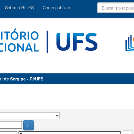
Sobre o RIUFS
Como publicar
al de Sergipe - RI/UFS