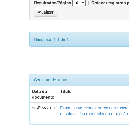
Resultados/Página
|
Ordenar registros 
Resultado 1-1 de 1.
Conjunto de itens:
Data do
Título
documento
20-Fev-2017
Estimulação elétrica nervosa transcu
ensaio clínico randomizado e revisão