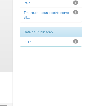
Pain
1
Transcutaneous electric nerve
1
sti...
Data de Publicação
2017
1