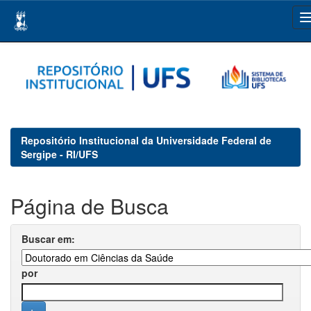
Skip
navigation
Repositório Institucional da Universidade Federal de
Sergipe - RI/UFS
Página de Busca
Buscar em:
por