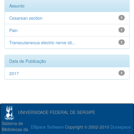
Assunto
Cesarean section
1
Pain
1
Transcutaneous electric nerve sti...
1
Data de Publicação
2017
1
UNIVERSIDADE FEDERAL DE SERGIPE
Sistema de
DSpace Software
Copyright © 2002-2010
Duraspace
Bibliotecas da