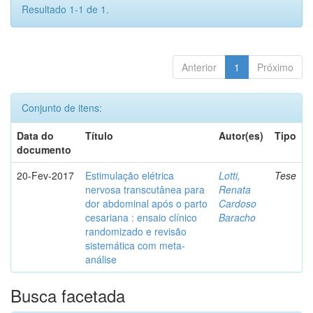
Resultado 1-1 de 1.
Anterior
1
Próximo
Conjunto de itens:
Data do
Título
Autor(es)
Tipo
documento
20-Fev-2017
Estimulação elétrica
Lotti,
Tese
nervosa transcutânea para
Renata
dor abdominal após o parto
Cardoso
cesariana : ensaio clínico
Baracho
randomizado e revisão
sistemática com meta-
análise
Busca facetada