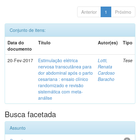
Anterior
1
Próximo
Conjunto de itens:
Data do
Título
Autor(es)
Tipo
documento
20-Fev-2017
Estimulação elétrica
Lotti,
Tese
nervosa transcutânea para
Renata
dor abdominal após o parto
Cardoso
cesariana : ensaio clínico
Baracho
randomizado e revisão
sistemática com meta-
análise
Busca facetada
Assunto