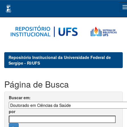
Skip
navigation
Repositório Institucional da Universidade Federal de
Sergipe - RI/UFS
Página de Busca
Buscar em:
por