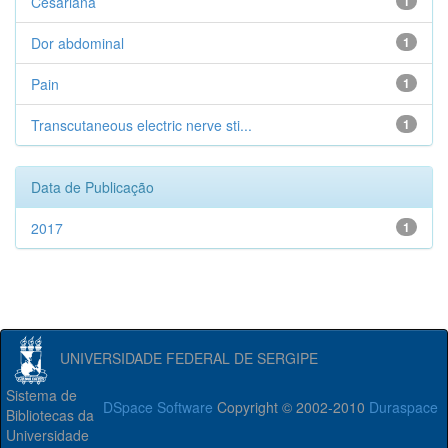
Cesariana
1
Dor abdominal
1
Pain
1
Transcutaneous electric nerve sti...
1
Data de Publicação
2017
1
UNIVERSIDADE FEDERAL DE SERGIPE
Sistema de
DSpace Software
Copyright © 2002-2010
Duraspace
Bibliotecas da
Universidade