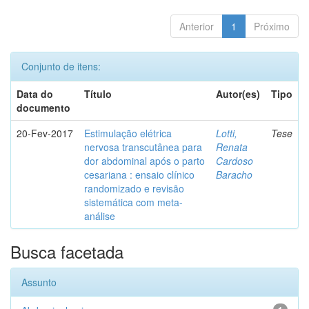
Anterior
1
Próximo
Conjunto de itens:
Data do
Título
Autor(es)
Tipo
documento
20-Fev-2017
Estimulação elétrica
Lotti,
Tese
nervosa transcutânea para
Renata
dor abdominal após o parto
Cardoso
cesariana : ensaio clínico
Baracho
randomizado e revisão
sistemática com meta-
análise
Busca facetada
Assunto