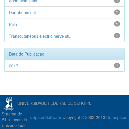
Abdominal pain
1
Dor abdominal
1
Pain
1
Transcutaneous electric nerve sti...
1
Data de Publicação
2017
1
UNIVERSIDADE FEDERAL DE SERGIPE
Sistema de
DSpace Software
Copyright © 2002-2010
Duraspace
Bibliotecas da
Universidade