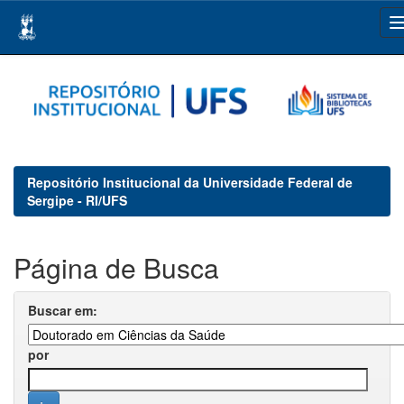
Skip
navigation
Repositório Institucional da Universidade Federal de
Sergipe - RI/UFS
Página de Busca
Buscar em:
por