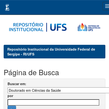
Skip
navigation
Repositório Institucional da Universidade Federal de
Sergipe - RI/UFS
Página de Busca
Buscar em:
por