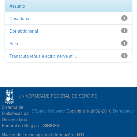
Assunto
Cesariana
1
Dor abdominal
1
Pain
1
Transcutaneous electric nerve sti...
1
UNIVERSIDADE FEDERAL DE SERGIPE
Sistema de
DSpace Software
Copyright © 2002-2010
Duraspace
Bibliotecas da
Universidade
Federal de Sergipe - SIBIUFS
Núcleo de Tecnologia da Informação - NTI