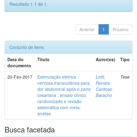
Resultado 1-1 de 1.
Anterior
1
Próximo
Conjunto de itens:
Data do
Título
Autor(es)
Tipo
documento
20-Fev-2017
Estimulação elétrica
Lotti,
Tese
nervosa transcutânea para
Renata
dor abdominal após o parto
Cardoso
cesariana : ensaio clínico
Baracho
randomizado e revisão
sistemática com meta-
análise
Busca facetada