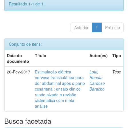
Resultado 1-1 de 1.
Anterior
1
Próximo
Conjunto de itens:
Data do
Título
Autor(es)
Tipo
documento
20-Fev-2017
Estimulação elétrica
Lotti,
Tese
nervosa transcutânea para
Renata
dor abdominal após o parto
Cardoso
cesariana : ensaio clínico
Baracho
randomizado e revisão
sistemática com meta-
análise
Busca facetada