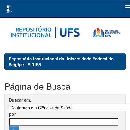
Skip
navigation
Repositório Institucional da Universidade Federal de
Sergipe - RI/UFS
Página de Busca
Buscar em:
por