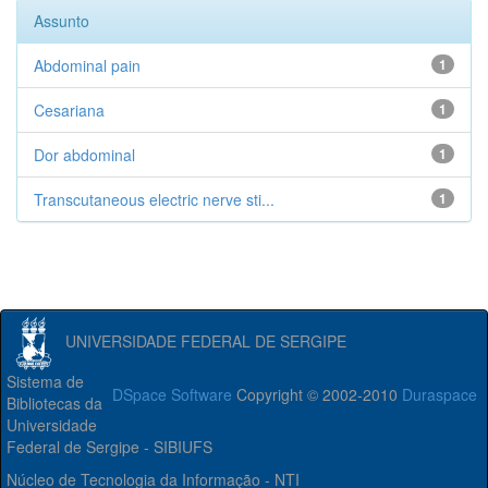
Assunto
Abdominal pain
1
Cesariana
1
Dor abdominal
1
Transcutaneous electric nerve sti...
1
UNIVERSIDADE FEDERAL DE SERGIPE
Sistema de
DSpace Software
Copyright © 2002-2010
Duraspace
Bibliotecas da
Universidade
Federal de Sergipe - SIBIUFS
Núcleo de Tecnologia da Informação - NTI