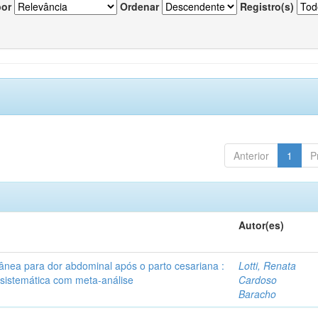
por
Ordenar
Registro(s)
Anterior
1
P
Autor(es)
tânea para dor abdominal após o parto cesariana :
Lotti, Renata
 sistemática com meta-análise
Cardoso
Baracho