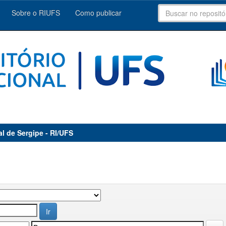
Sobre o RIUFS
Como publicar
al de Sergipe - RI/UFS