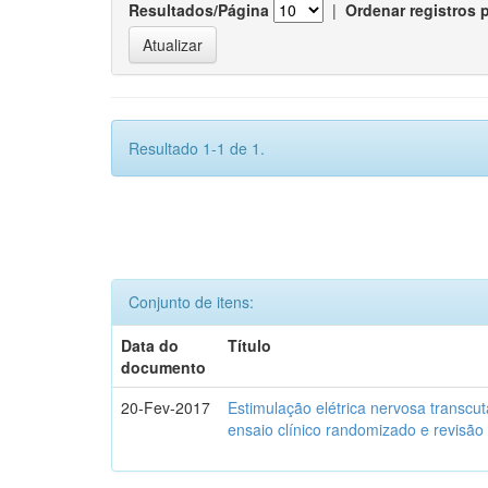
Resultados/Página
|
Ordenar registros 
Resultado 1-1 de 1.
Conjunto de itens:
Data do
Título
documento
20-Fev-2017
Estimulação elétrica nervosa transcu
ensaio clínico randomizado e revisão