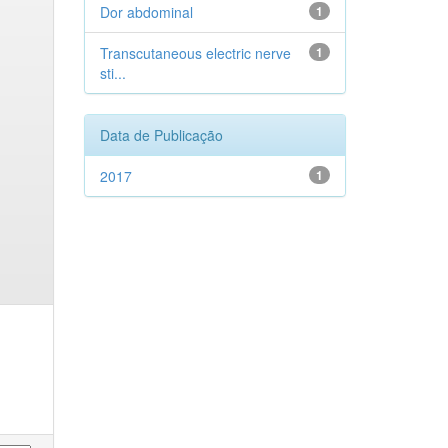
Dor abdominal
1
Transcutaneous electric nerve
1
sti...
Data de Publicação
2017
1