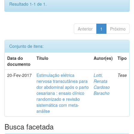
Resultado 1-1 de 1.
Anterior
1
Próximo
Conjunto de itens:
Data do
Título
Autor(es)
Tipo
documento
20-Fev-2017
Estimulação elétrica
Lotti,
Tese
nervosa transcutânea para
Renata
dor abdominal após o parto
Cardoso
cesariana : ensaio clínico
Baracho
randomizado e revisão
sistemática com meta-
análise
Busca facetada