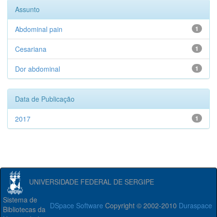
Assunto
Abdominal pain
1
Cesariana
1
Dor abdominal
1
Data de Publicação
2017
1
UNIVERSIDADE FEDERAL DE SERGIPE
Sistema de
DSpace Software
Copyright © 2002-2010
Duraspace
Bibliotecas da