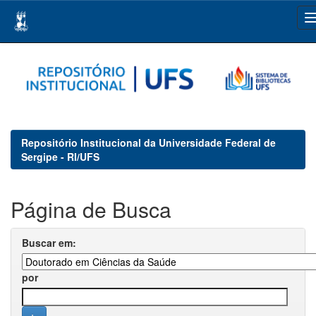
Skip
navigation
Repositório Institucional da Universidade Federal de
Sergipe - RI/UFS
Página de Busca
Buscar em:
por