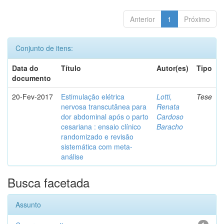
Anterior
1
Próximo
Conjunto de itens:
Data do
Título
Autor(es)
Tipo
documento
20-Fev-2017
Estimulação elétrica
Lotti,
Tese
nervosa transcutânea para
Renata
dor abdominal após o parto
Cardoso
cesariana : ensaio clínico
Baracho
randomizado e revisão
sistemática com meta-
análise
Busca facetada
Assunto