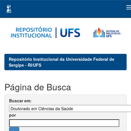
Skip
navigation
Repositório Institucional da Universidade Federal de
Sergipe - RI/UFS
Página de Busca
Buscar em:
por