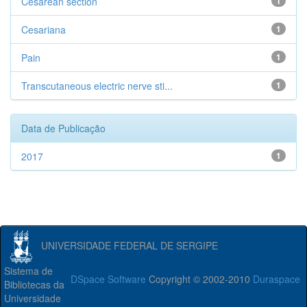
Cesarean section
1
Cesariana
1
Pain
1
Transcutaneous electric nerve sti...
1
Data de Publicação
2017
1
UNIVERSIDADE FEDERAL DE SERGIPE
Sistema de
DSpace Software
Copyright © 2002-2010
Duraspace
Bibliotecas da
Universidade