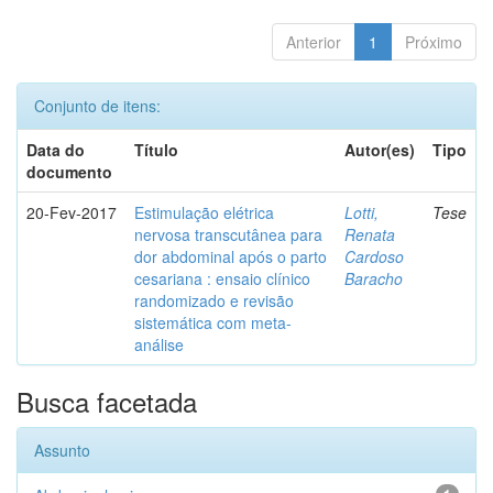
Anterior
1
Próximo
Conjunto de itens:
Data do
Título
Autor(es)
Tipo
documento
20-Fev-2017
Estimulação elétrica
Lotti,
Tese
nervosa transcutânea para
Renata
dor abdominal após o parto
Cardoso
cesariana : ensaio clínico
Baracho
randomizado e revisão
sistemática com meta-
análise
Busca facetada
Assunto