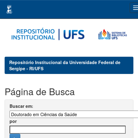
Skip
navigation
Repositório Institucional da Universidade Federal de
Sergipe - RI/UFS
Página de Busca
Buscar em:
por