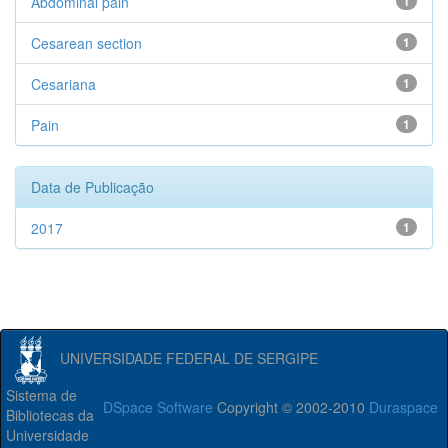
Abdominal pain
1
Cesarean section
1
Cesariana
1
Pain
1
Data de Publicação
2017
1
UNIVERSIDADE FEDERAL DE SERGIPE
Sistema de
DSpace Software
Copyright © 2002-2010
Duraspace
Bibliotecas da
Universidade