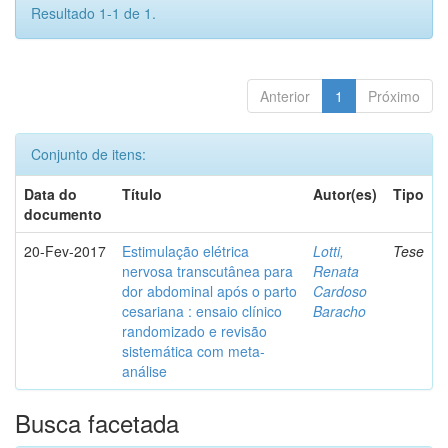
Resultado 1-1 de 1.
Anterior
1
Próximo
Conjunto de itens:
Data do
Título
Autor(es)
Tipo
documento
20-Fev-2017
Estimulação elétrica
Lotti,
Tese
nervosa transcutânea para
Renata
dor abdominal após o parto
Cardoso
cesariana : ensaio clínico
Baracho
randomizado e revisão
sistemática com meta-
análise
Busca facetada