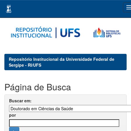
Skip
navigation
Repositório Institucional da Universidade Federal de
Sergipe - RI/UFS
Página de Busca
Buscar em:
por