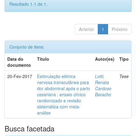
Resultado 1-1 de 1.
Anterior
1
Próximo
Conjunto de itens:
Data do
Título
Autor(es)
Tipo
documento
20-Fev-2017
Estimulação elétrica
Lotti,
Tese
nervosa transcutânea para
Renata
dor abdominal após o parto
Cardoso
cesariana : ensaio clínico
Baracho
randomizado e revisão
sistemática com meta-
análise
Busca facetada