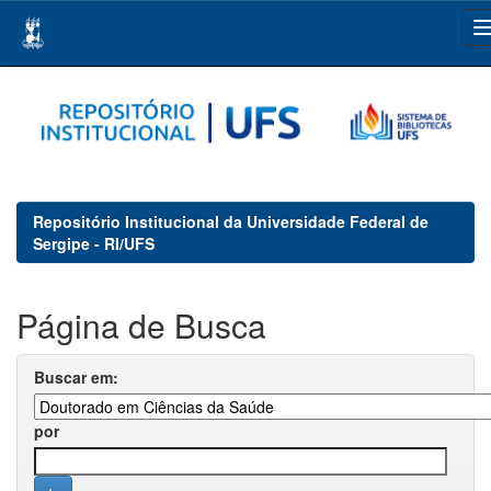
Skip
navigation
Repositório Institucional da Universidade Federal de
Sergipe - RI/UFS
Página de Busca
Buscar em:
por