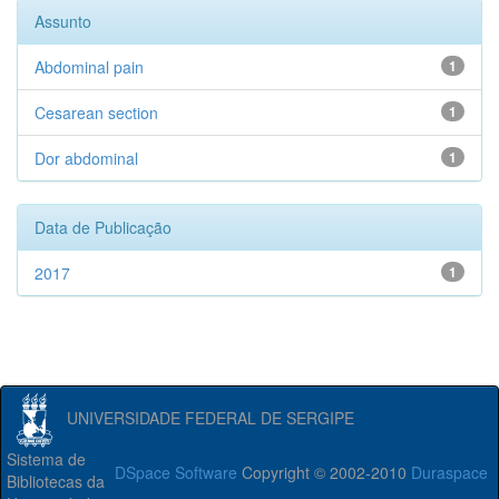
Assunto
Abdominal pain
1
Cesarean section
1
Dor abdominal
1
Data de Publicação
2017
1
UNIVERSIDADE FEDERAL DE SERGIPE
Sistema de
DSpace Software
Copyright © 2002-2010
Duraspace
Bibliotecas da