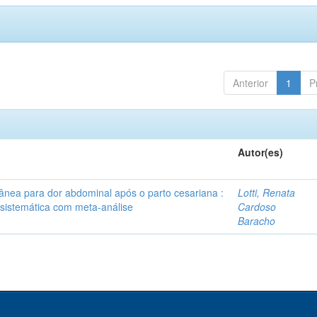
Anterior
1
P
Autor(es)
tânea para dor abdominal após o parto cesariana :
Lotti, Renata
 sistemática com meta-análise
Cardoso
Baracho