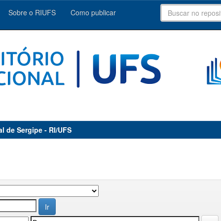
Sobre o RIUFS
Como publicar
al de Sergipe - RI/UFS