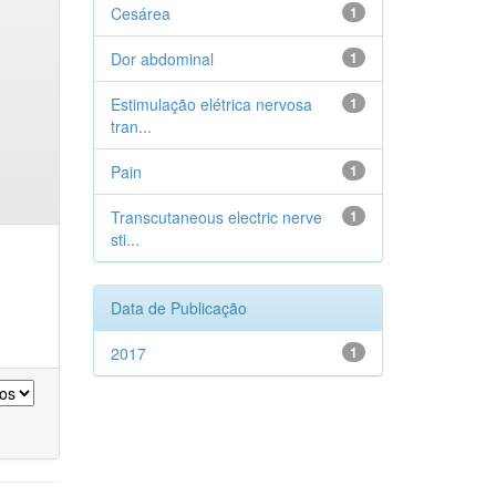
Cesárea
1
Dor abdominal
1
Estimulação elétrica nervosa
1
tran...
Pain
1
Transcutaneous electric nerve
1
sti...
Data de Publicação
2017
1