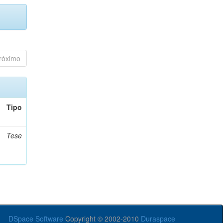
róximo
Tipo
Tese
DSpace Software
Copyright © 2002-2010
Duraspace