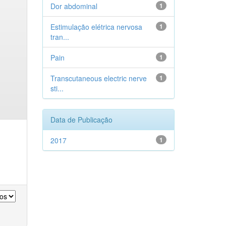
Dor abdominal
1
Estimulação elétrica nervosa
1
tran...
Pain
1
Transcutaneous electric nerve
1
sti...
Data de Publicação
2017
1