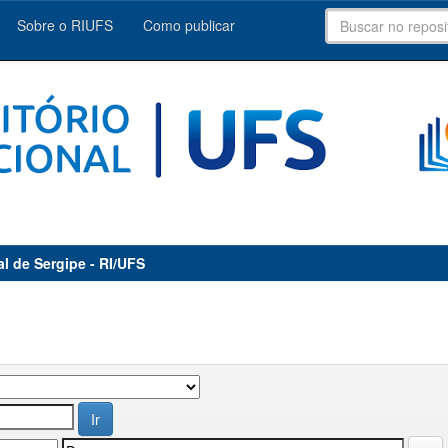
Sobre o RIUFS
Como publicar
al de Sergipe - RI/UFS