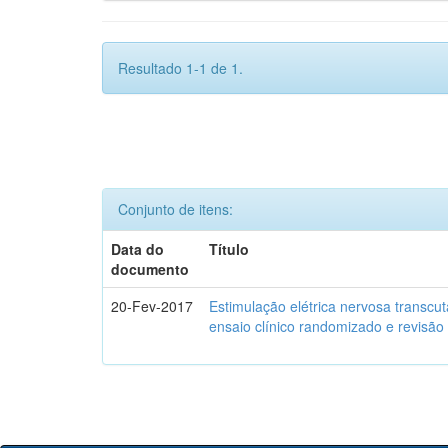
Resultado 1-1 de 1.
Conjunto de itens:
Data do
Título
documento
20-Fev-2017
Estimulação elétrica nervosa transcu
ensaio clínico randomizado e revisão