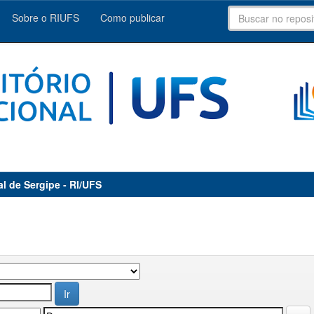
Sobre o RIUFS
Como publicar
al de Sergipe - RI/UFS