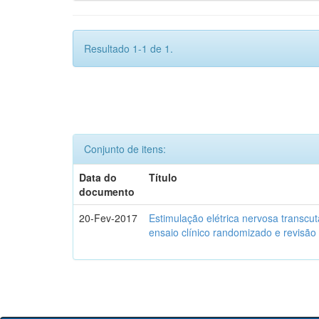
Resultado 1-1 de 1.
Conjunto de itens:
Data do
Título
documento
20-Fev-2017
Estimulação elétrica nervosa transcu
ensaio clínico randomizado e revisão