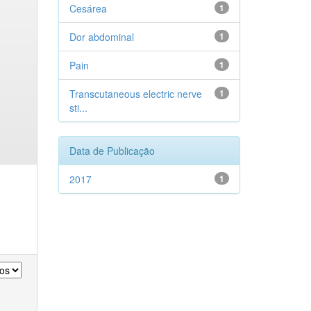
Cesárea
1
Dor abdominal
1
Pain
1
Transcutaneous electric nerve
1
sti...
Data de Publicação
2017
1