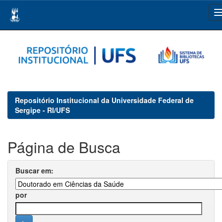
Skip
navigation
Repositório Institucional da Universidade Federal de
Sergipe - RI/UFS
Página de Busca
Buscar em:
por