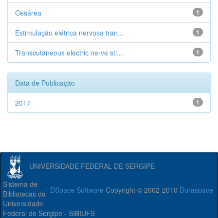
Cesárea
1
Estimulação elétrica nervosa tran...
1
Transcutaneous electric nerve sti...
1
Data de Publicação
2017
1
UNIVERSIDADE FEDERAL DE SERGIPE
Sistema de
DSpace Software
Copyright © 2002-2010
Duraspace
Bibliotecas da
Universidade
Federal de Sergipe - SIBIUFS