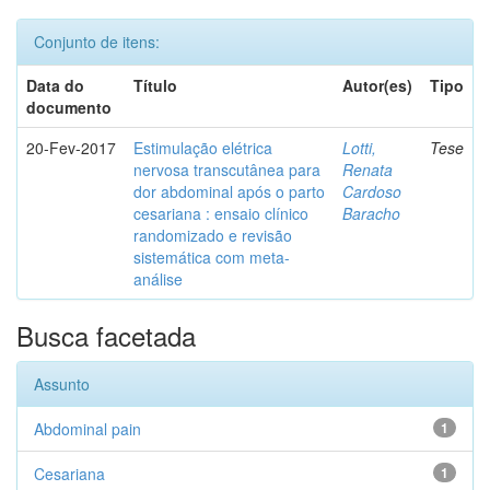
Conjunto de itens:
Data do
Título
Autor(es)
Tipo
documento
20-Fev-2017
Estimulação elétrica
Lotti,
Tese
nervosa transcutânea para
Renata
dor abdominal após o parto
Cardoso
cesariana : ensaio clínico
Baracho
randomizado e revisão
sistemática com meta-
análise
Busca facetada
Assunto
Abdominal pain
1
Cesariana
1