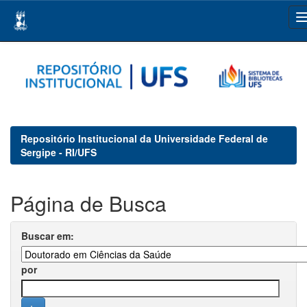
Skip
navigation
Repositório Institucional da Universidade Federal de
Sergipe - RI/UFS
Página de Busca
Buscar em:
por