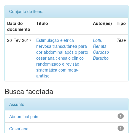
Conjunto de itens:
Data do
Título
Autor(es)
Tipo
documento
20-Fev-2017
Estimulação elétrica
Lotti,
Tese
nervosa transcutânea para
Renata
dor abdominal após o parto
Cardoso
cesariana : ensaio clínico
Baracho
randomizado e revisão
sistemática com meta-
análise
Busca facetada
Assunto
Abdominal pain
1
Cesariana
1