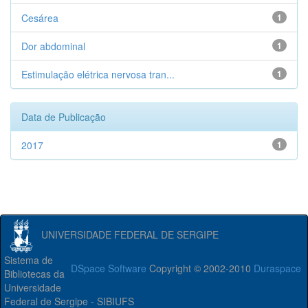
Cesárea
1
Dor abdominal
1
Estimulação elétrica nervosa tran...
1
Data de Publicação
2017
1
UNIVERSIDADE FEDERAL DE SERGIPE
Sistema de
DSpace Software
Copyright © 2002-2010
Duraspace
Bibliotecas da
Universidade
Federal de Sergipe - SIBIUFS