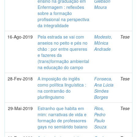
ensino na graduação em
Glebson
Enfermagem : reflexões
Moura
sobre a formação
profissional na perspectiva
da integralidade
16-Ago-2019
Pela estrada se vai com
Modesto,
Tese
anseios no peito e pés no
Mônica
chão : por entre quereres
Andrade
e fazeres da
(trans)formação ambiental
na educação do campo
28-Fev-2018
A imposição do inglês
Fonseca,
Tese
como política linguística :
Ana Lúcia
na contramão do
Simões
plurilinguismo
Borges
29-Mai-2019
Estranho que habita em
Rios,
Tese
mim: narrativas de vida e
Pedro
formação de professores
Paulo
gays no semiárido baiano
Souza