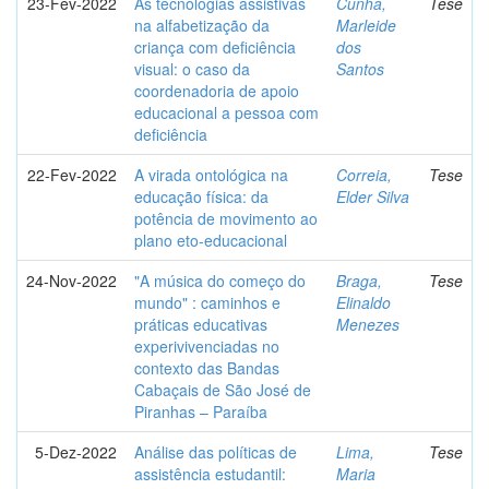
23-Fev-2022
As tecnologias assistivas
Cunha,
Tese
na alfabetização da
Marleide
criança com deficiência
dos
visual: o caso da
Santos
coordenadoria de apoio
educacional a pessoa com
deficiência
22-Fev-2022
A virada ontológica na
Correia,
Tese
educação física: da
Elder Silva
potência de movimento ao
plano eto-educacional
24-Nov-2022
"A música do começo do
Braga,
Tese
mundo" : caminhos e
Elinaldo
práticas educativas
Menezes
experivivenciadas no
contexto das Bandas
Cabaçais de São José de
Piranhas – Paraíba
5-Dez-2022
Análise das políticas de
Lima,
Tese
assistência estudantil:
Maria