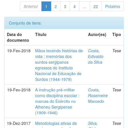
Anterior
1
2
3
4
...
22
Próximo
Conjunto de itens:
Data do
Título
Autor(es)
Tipo
documento
19-Fev-2018
Mãos tecendo histórias de
Costa,
Tese
vida : memórias dos
Edivaldo
surdos sergipanos
da Silva
egressos do Instituto
Nacional de Educação de
Surdos (1944-1979)
19-Fev-2018
A instrução pré-militar
Costa,
Tese
como disciplina escolar :
Rosemeire
marcas do Exército no
Marcedo
Atheneu Sergipense
(1909-1946)
19-Dez-2017
Metodologias ativas de
Silva,
Tese