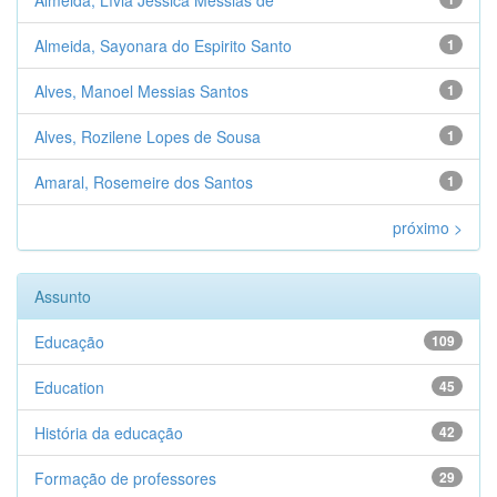
Almeida, Lívia Jéssica Messias de
Almeida, Sayonara do Espirito Santo
1
Alves, Manoel Messias Santos
1
Alves, Rozilene Lopes de Sousa
1
Amaral, Rosemeire dos Santos
1
próximo >
Assunto
Educação
109
Education
45
História da educação
42
Formação de professores
29