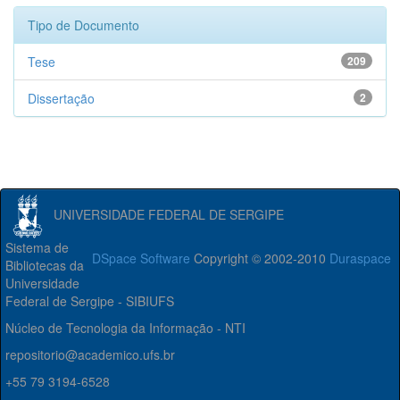
Tipo de Documento
Tese
209
Dissertação
2
UNIVERSIDADE FEDERAL DE SERGIPE
Sistema de
DSpace Software
Copyright © 2002-2010
Duraspace
Bibliotecas da
Universidade
Federal de Sergipe - SIBIUFS
Núcleo de Tecnologia da Informação - NTI
repositorio@academico.ufs.br
+55 79 3194-6528