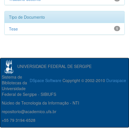
Tipo de Documento
Tese
1
UNIVERSIDADE FEDERAL DE SERGIPE
Sistema de
DSpace Software
Copyright © 2002-2010
Duraspace
Bibliotecas da
Universidade
Federal de Sergipe - SIBIUFS
Núcleo de Tecnologia da Informação - NTI
repositorio@academico.ufs.br
+55 79 3194-6528