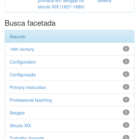
primária em Sergipe no
Silveira
século XIX (1827-1880)
Busca facetada
Assunto
19th century
1
Configuration
1
Configuração
1
Primary instruction
1
Professional teaching
1
Sergipe
1
Século XIX
1
Trabalho docente
1