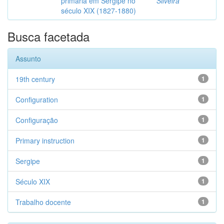
primária em Sergipe no
Silveira
século XIX (1827-1880)
Busca facetada
Assunto
19th century
1
Configuration
1
Configuração
1
Primary instruction
1
Sergipe
1
Século XIX
1
Trabalho docente
1