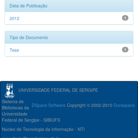
Data de Publicação
2012
1
Tipo de Documento
Tese
1
UNIVERSIDADE FEDERAL DE SERGIPE
Sistema de
DSpace Software
Copyright © 2002-2010
Duraspace
Bibliotecas da
Universidade
Federal de Sergipe - SIBIUFS
Núcleo de Tecnologia da Informação - NTI