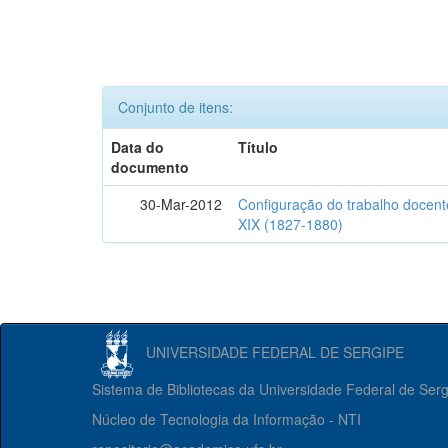
Conjunto de itens:
Data do
Título
documento
30-Mar-2012
Configuração do trabalho docent
XIX (1827-1880)
UNIVERSIDADE FEDERAL DE SERGIPE
Sistema de Bibliotecas da Universidade Federal de Ser
Núcleo de Tecnologia da Informação - NTI