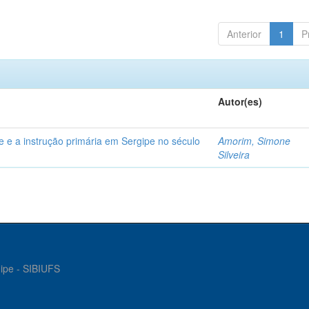
Anterior
1
P
Autor(es)
e e a instrução primária em Sergipe no século
Amorim, Simone
Silveira
gipe - SIBIUFS