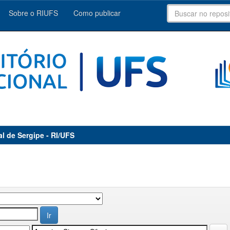
Sobre o RIUFS
Como publicar
al de Sergipe - RI/UFS