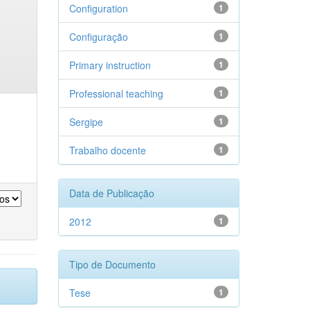
Configuration
1
Configuração
1
Primary instruction
1
Professional teaching
1
Sergipe
1
Trabalho docente
1
Data de Publicação
2012
1
Tipo de Documento
Tese
1