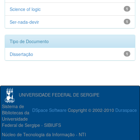
Science of logic
1
Ser-nada-devir
1
Tipo de Documento
Dissertação
1
UNIVERSIDADE FEDERAL DE SERGIPE
Sistema de
DSpace Software
Copyright © 2002-2010
Duraspace
Bibliotecas da
Universidade
Federal de Sergipe - SIBIUFS
Núcleo de Tecnologia da Informação - NTI