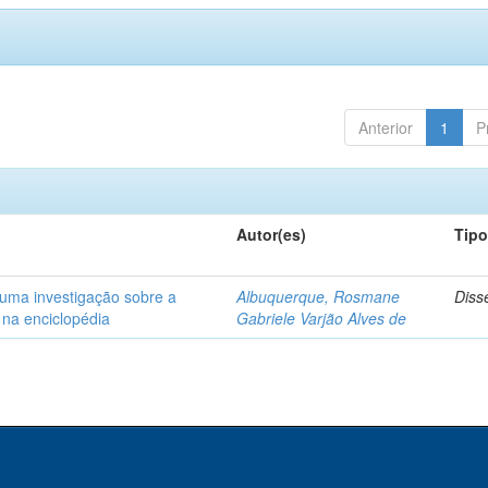
Anterior
1
P
Autor(es)
Tip
uma investigação sobre a
Albuquerque, Rosmane
Diss
e na enciclopédia
Gabriele Varjão Alves de