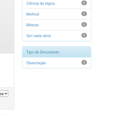
Ciência da lógica
1
Method
1
Método
1
Ser-nada-devir
1
Tipo de Documento
Dissertação
1