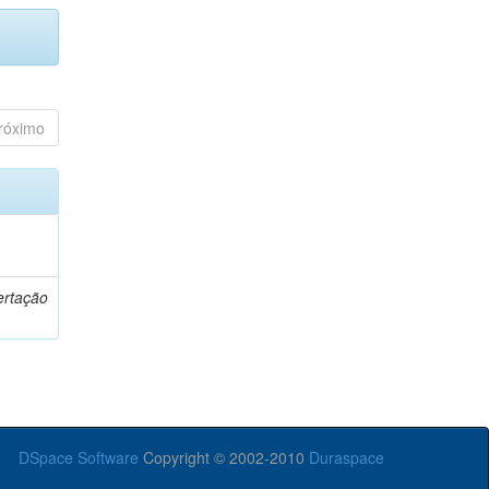
róximo
o
ertação
DSpace Software
Copyright © 2002-2010
Duraspace