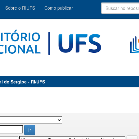
Sobre o RIUFS
Como publicar
al de Sergipe - RI/UFS