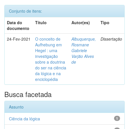
Conjunto de itens:
Data do
Título
Autor(es)
Tipo
documento
24-Fev-2021
O conceito de
Albuquerque,
Dissertação
Aufhebung em
Rosmane
Hegel : uma
Gabriele
investigação
Varjão Alves
sobre a doutrina
de
do ser na ciência
da lógica e na
enciclopédia
Busca facetada
Assunto
Ciência da lógica
1