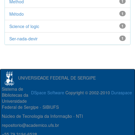
Method
1
Método
1
Science of logic
1
Ser-nada-devir
1
UNIVERSIDADE FEDERAL DE SERGIPE
Sistema de
DSpace Software
Copyright © 2002-2010
Duraspace
Bibliotecas da
Universidade
Federal de Sergipe - SIBIUFS
Núcleo de Tecnologia da Informação - NTI
repositorio@academico.ufs.br
+55 79 3194-6528