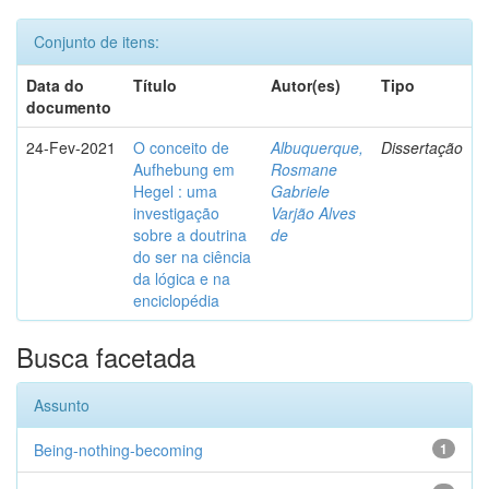
Conjunto de itens:
Data do
Título
Autor(es)
Tipo
documento
24-Fev-2021
O conceito de
Albuquerque,
Dissertação
Aufhebung em
Rosmane
Hegel : uma
Gabriele
investigação
Varjão Alves
sobre a doutrina
de
do ser na ciência
da lógica e na
enciclopédia
Busca facetada
Assunto
Being-nothing-becoming
1