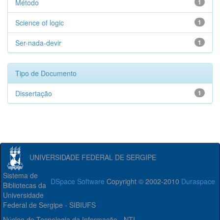
Método
1
Science of logic
1
Ser-nada-devir
1
Tipo de Documento
Dissertação
1
UNIVERSIDADE FEDERAL DE SERGIPE
Sistema de
DSpace Software
Copyright © 2002-2010
Duraspace
Bibliotecas da
Universidade
Federal de Sergipe - SIBIUFS
Núcleo de Tecnologia da Informação - NTI