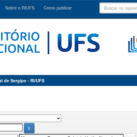
Sobre o RIUFS
Como publicar
al de Sergipe - RI/UFS