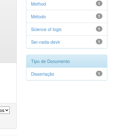
Method
1
Método
1
Science of logic
1
Ser-nada-devir
1
Tipo de Documento
Dissertação
1