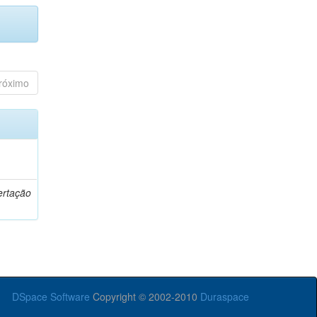
róximo
o
ertação
DSpace Software
Copyright © 2002-2010
Duraspace