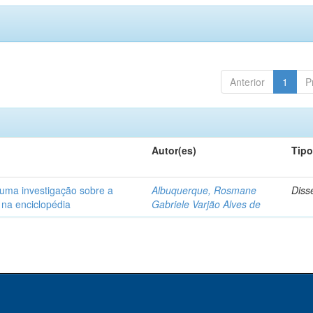
Anterior
1
P
Autor(es)
Tip
uma investigação sobre a
Albuquerque, Rosmane
Diss
e na enciclopédia
Gabriele Varjão Alves de