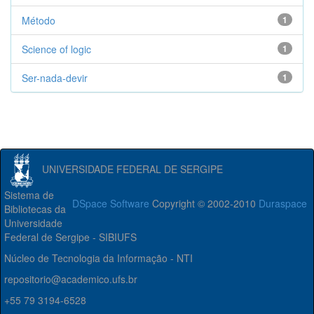
Método
1
Science of logic
1
Ser-nada-devir
1
UNIVERSIDADE FEDERAL DE SERGIPE
Sistema de
DSpace Software
Copyright © 2002-2010
Duraspace
Bibliotecas da
Universidade
Federal de Sergipe - SIBIUFS
Núcleo de Tecnologia da Informação - NTI
repositorio@academico.ufs.br
+55 79 3194-6528