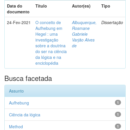
Data do
Título
Autor(es)
Tipo
documento
24-Fev-2021
O conceito de
Albuquerque,
Dissertação
Aufhebung em
Rosmane
Hegel : uma
Gabriele
investigação
Varjão Alves
sobre a doutrina
de
do ser na ciência
da lógica e na
enciclopédia
Busca facetada
Assunto
Aufhebung
1
Ciência da lógica
1
Method
1