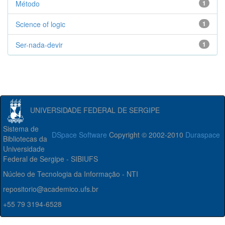
Método
1
Science of logic
1
Ser-nada-devir
1
UNIVERSIDADE FEDERAL DE SERGIPE
Sistema de
DSpace Software
Copyright © 2002-2010
Duraspace
Bibliotecas da
Universidade
Federal de Sergipe - SIBIUFS
Núcleo de Tecnologia da Informação - NTI
repositorio@academico.ufs.br
+55 79 3194-6528