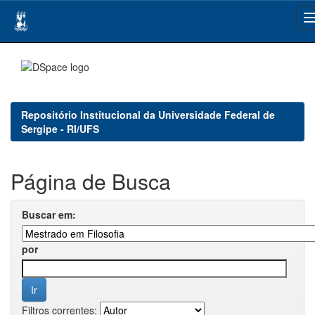
Skip
navigation
Repositório Institucional da Universidade Federal de
Sergipe - RI/UFS
Página de Busca
Buscar em:
por
Filtros correntes: