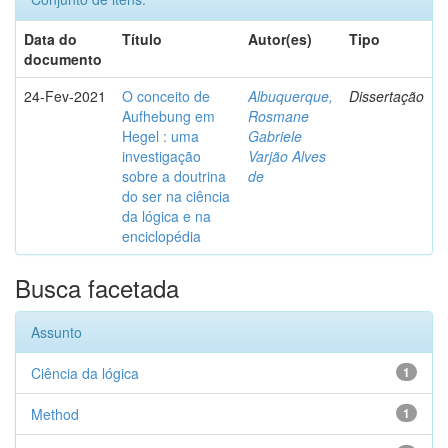
Data do
Título
Autor(es)
Tipo
documento
24-Fev-2021
O conceito de
Albuquerque,
Dissertação
Aufhebung em
Rosmane
Hegel : uma
Gabriele
investigação
Varjão Alves
sobre a doutrina
de
do ser na ciência
da lógica e na
enciclopédia
Busca facetada
Assunto
Ciência da lógica
1
Method
1