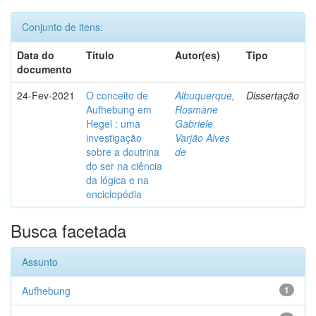
Conjunto de itens:
Data do
Título
Autor(es)
Tipo
documento
24-Fev-2021
O conceito de
Albuquerque,
Dissertação
Aufhebung em
Rosmane
Hegel : uma
Gabriele
investigação
Varjão Alves
sobre a doutrina
de
do ser na ciência
da lógica e na
enciclopédia
Busca facetada
Assunto
Aufhebung
1