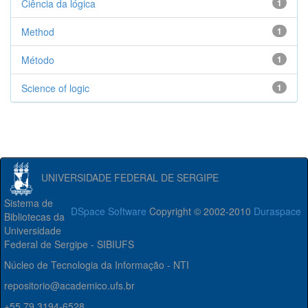
Ciência da lógica
1
Method
1
Método
1
Science of logic
1
UNIVERSIDADE FEDERAL DE SERGIPE
Sistema de
DSpace Software
Copyright © 2002-2010
Duraspace
Bibliotecas da
Universidade
Federal de Sergipe - SIBIUFS
Núcleo de Tecnologia da Informação - NTI
repositorio@academico.ufs.br
+55 79 3194-6528