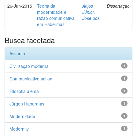
26-Jun-2015
Teoria da
Anjos
Dissertação
modernidade e
Júnior,
razão comunicativa
José dos
em Habermas
Busca facetada
Assunto
Civilização moderna
1
Communicative action
1
Filosofia alemã
1
Jürgen Habermas
1
Modernidade
1
Modernity
1