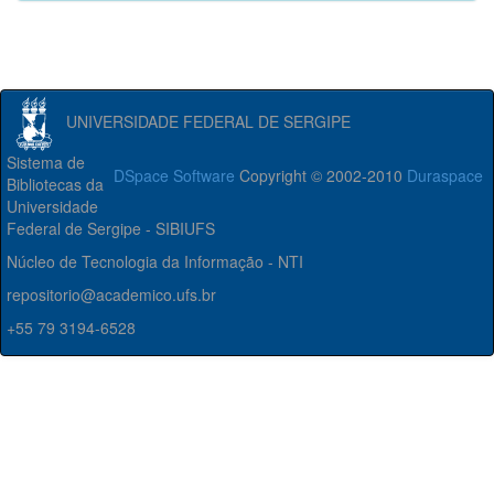
UNIVERSIDADE FEDERAL DE SERGIPE
Sistema de
DSpace Software
Copyright © 2002-2010
Duraspace
Bibliotecas da
Universidade
Federal de Sergipe - SIBIUFS
Núcleo de Tecnologia da Informação - NTI
repositorio@academico.ufs.br
+55 79 3194-6528