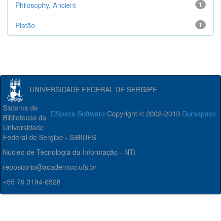
Philosophy, Ancient
1
Platão
1
UNIVERSIDADE FEDERAL DE SERGIPE
Sistema de
DSpace Software
Copyright © 2002-2010
Duraspace
Bibliotecas da
Universidade
Federal de Sergipe - SIBIUFS
Núcleo de Tecnologia da Informação - NTI
repositorio@academico.ufs.br
+55 79 3194-6528