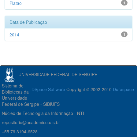
Platão
1
Data de Publicação
2014
1
UNIVERSIDADE FEDERAL DE SERGIPE
Sistema de
DSpace Software
Copyright © 2002-2010
Duraspace
Bibliotecas da
Universidade
Federal de Sergipe - SIBIUFS
Núcleo de Tecnologia da Informação - NTI
repositorio@academico.ufs.br
+55 79 3194-6528