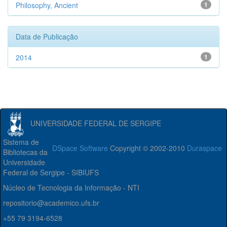
Philosophy, Ancient
1
Data de Publicação
2014
1
UNIVERSIDADE FEDERAL DE SERGIPE
Sistema de
DSpace Software
Copyright © 2002-2010
Duraspace
Bibliotecas da
Universidade
Federal de Sergipe - SIBIUFS
Núcleo de Tecnologia da Informação - NTI
repositorio@academico.ufs.br
+55 79 3194-6528