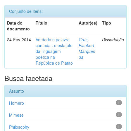
Conjunto de itens:
Data do
Título
Autor(es)
Tipo
documento
24-Fev-2014
Verdade e palavra
Cruz,
Dissertação
cantada : o estatuto
Flaubert
da linguagem
Marques
poética na
da
República de Platão
Busca facetada
Assunto
Homero
1
Mimese
1
Philosophy
1