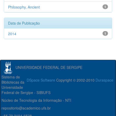
Philosophy, Ancient
1
Data de Publicação
2014
1
UNIVERSIDADE FEDERAL DE SERGIPE
Sistema de
DSpace Software
Copyright © 2002-2010
Duraspace
Bibliotecas da
Universidade
Federal de Sergipe - SIBIUFS
Núcleo de Tecnologia da Informação - NTI
repositorio@academico.ufs.br
+55 79 3194-6528