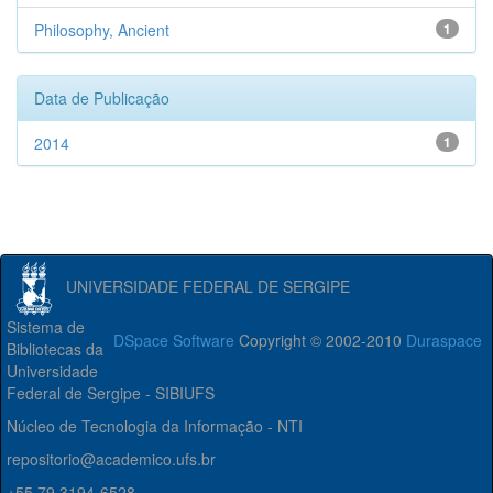
Philosophy, Ancient
1
Data de Publicação
2014
1
UNIVERSIDADE FEDERAL DE SERGIPE
Sistema de
DSpace Software
Copyright © 2002-2010
Duraspace
Bibliotecas da
Universidade
Federal de Sergipe - SIBIUFS
Núcleo de Tecnologia da Informação - NTI
repositorio@academico.ufs.br
+55 79 3194-6528