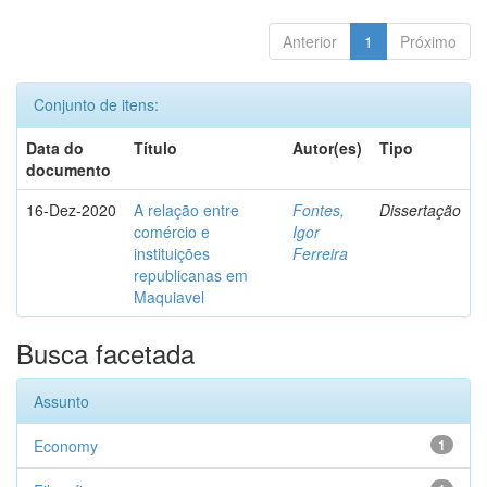
Anterior
1
Próximo
Conjunto de itens:
Data do
Título
Autor(es)
Tipo
documento
16-Dez-2020
A relação entre
Fontes,
Dissertação
comércio e
Igor
instituições
Ferreira
republicanas em
Maquiavel
Busca facetada
Assunto
Economy
1