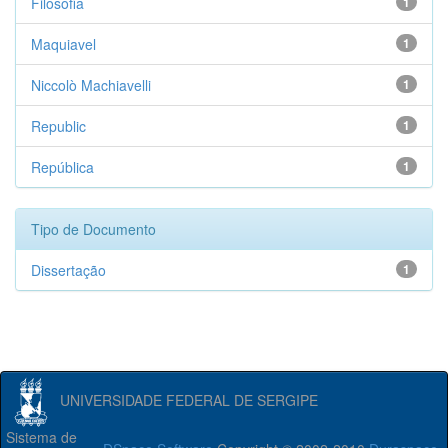
Filosofia
1
Maquiavel
1
Niccolò Machiavelli
1
Republic
1
República
1
Tipo de Documento
Dissertação
1
UNIVERSIDADE FEDERAL DE SERGIPE
Sistema de