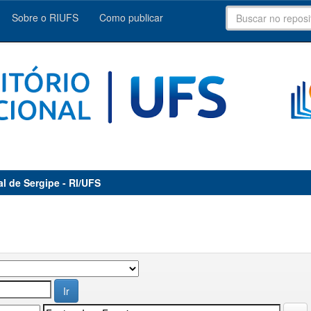
Sobre o RIUFS
Como publicar
al de Sergipe - RI/UFS