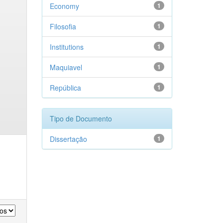
Economy
1
Filosofia
1
Institutions
1
Maquiavel
1
República
1
Tipo de Documento
Dissertação
1