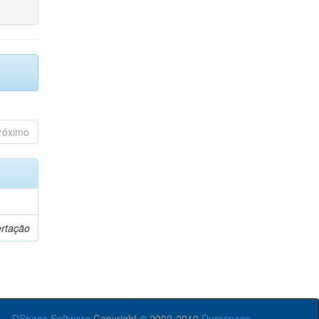
róximo
ertação
DSpace Software
Copyright © 2002-2010
Duraspace