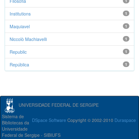
Filosofia
1
Institutions
1
Maquiavel
1
Niccolò Machiavelli
1
Republic
1
República
1
UNIVERSIDADE FEDERAL DE SERGIPE
Sistema de
DSpace Software
Copyright © 2002-2010
Duraspace
Bibliotecas da
Universidade
Federal de Sergipe - SIBIUFS