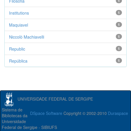
Filosofia
1
Institutions
1
Maquiavel
1
Niccolò Machiavelli
1
Republic
1
República
1
UNIVERSIDADE FEDERAL DE SERGIPE
Sistema de
DSpace Software
Copyright © 2002-2010
Duraspace
Bibliotecas da
Universidade
Federal de Sergipe - SIBIUFS