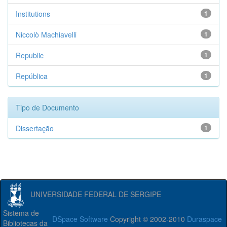
Institutions
1
Niccolò Machiavelli
1
Republic
1
República
1
Tipo de Documento
Dissertação
1
UNIVERSIDADE FEDERAL DE SERGIPE
Sistema de
DSpace Software
Copyright © 2002-2010
Duraspace
Bibliotecas da