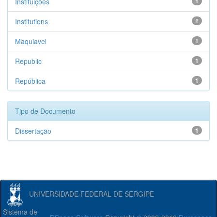
Instituições
1
Institutions
1
Maquiavel
1
Republic
1
República
1
Tipo de Documento
Dissertação
1
UNIVERSIDADE FEDERAL DE SERGIPE
Sistema de