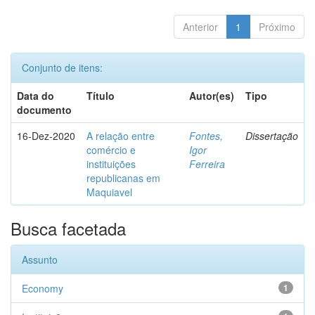
Anterior
1
Próximo
Conjunto de itens:
Data do
Título
Autor(es)
Tipo
documento
16-Dez-2020
A relação entre
Fontes,
Dissertação
comércio e
Igor
instituições
Ferreira
republicanas em
Maquiavel
Busca facetada
Assunto
Economy
1