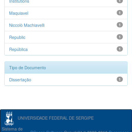
Institutions
1
Maquiavel
1
Niccolò Machiavelli
1
Republic
1
República
1
Tipo de Documento
Dissertação
1
UNIVERSIDADE FEDERAL DE SERGIPE
Sistema de