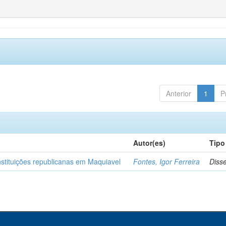
Anterior
1
P
Autor(es)
Tipo
nstituições republicanas em Maquiavel
Fontes, Igor Ferreira
Diss