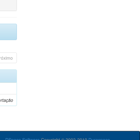
róximo
ertação
DSpace Software
Copyright © 2002-2010
Duraspace