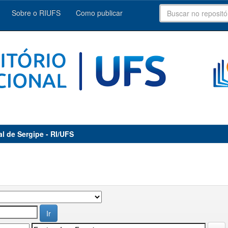
Sobre o RIUFS
Como publicar
al de Sergipe - RI/UFS