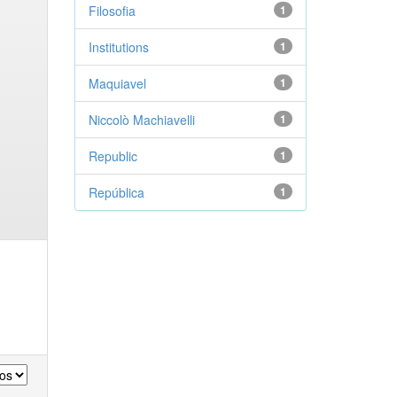
Filosofia
1
Institutions
1
Maquiavel
1
Niccolò Machiavelli
1
Republic
1
República
1