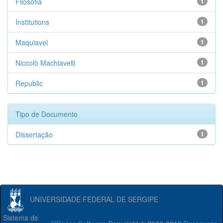
Filosofia
1
Institutions
1
Maquiavel
1
Niccolò Machiavelli
1
Republic
1
Tipo de Documento
Dissertação
1
UNIVERSIDADE FEDERAL DE SERGIPE
Sistema de