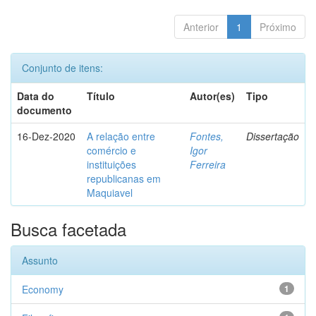
Anterior
1
Próximo
Conjunto de itens:
Data do
Título
Autor(es)
Tipo
documento
16-Dez-2020
A relação entre
Fontes,
Dissertação
comércio e
Igor
instituições
Ferreira
republicanas em
Maquiavel
Busca facetada
Assunto
Economy
1