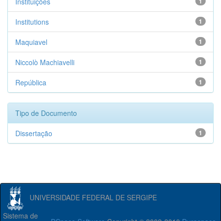
Instituições
1
Institutions
1
Maquiavel
1
Niccolò Machiavelli
1
República
1
Tipo de Documento
Dissertação
1
UNIVERSIDADE FEDERAL DE SERGIPE
Sistema de