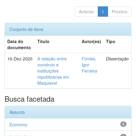
Anterior
1
Próximo
Conjunto de itens:
Data do
Título
Autor(es)
Tipo
documento
16-Dez-2020
A relação entre
Fontes,
Dissertação
comércio e
Igor
instituições
Ferreira
republicanas em
Maquiavel
Busca facetada
Assunto
Economy
1