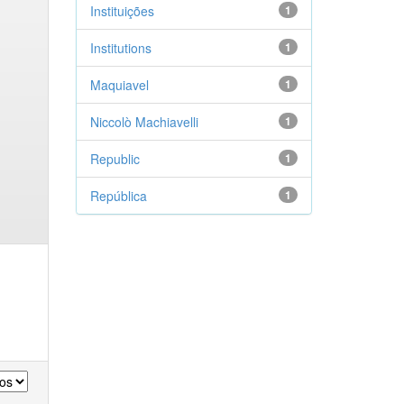
Instituições
1
Institutions
1
Maquiavel
1
Niccolò Machiavelli
1
Republic
1
República
1