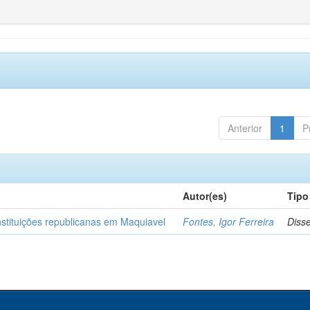
Anterior
1
P
Autor(es)
Tipo
nstituições republicanas em Maquiavel
Fontes, Igor Ferreira
Diss