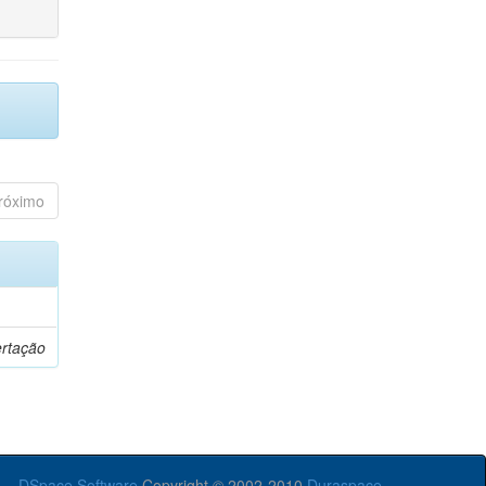
róximo
ertação
DSpace Software
Copyright © 2002-2010
Duraspace