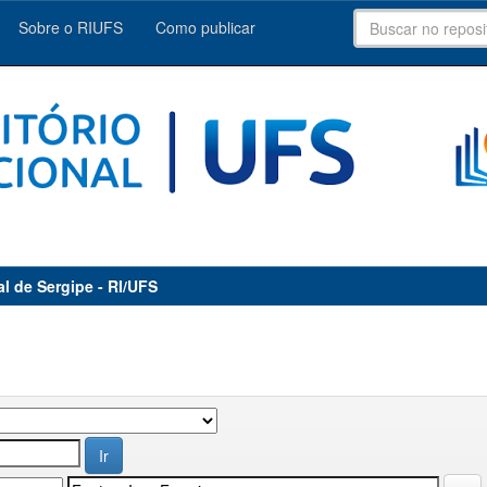
Sobre o RIUFS
Como publicar
al de Sergipe - RI/UFS