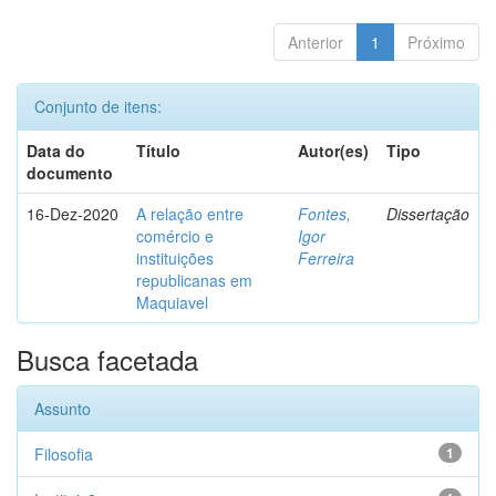
Anterior
1
Próximo
Conjunto de itens:
Data do
Título
Autor(es)
Tipo
documento
16-Dez-2020
A relação entre
Fontes,
Dissertação
comércio e
Igor
instituições
Ferreira
republicanas em
Maquiavel
Busca facetada
Assunto
Filosofia
1