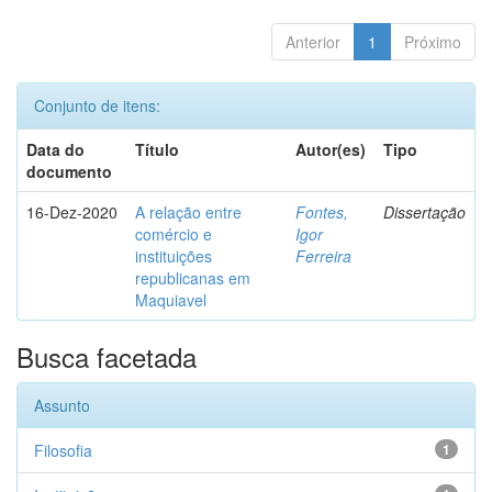
Anterior
1
Próximo
Conjunto de itens:
Data do
Título
Autor(es)
Tipo
documento
16-Dez-2020
A relação entre
Fontes,
Dissertação
comércio e
Igor
instituições
Ferreira
republicanas em
Maquiavel
Busca facetada
Assunto
Filosofia
1